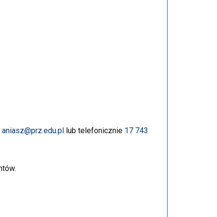
l
aniasz@prz.edu.pl
lub telefonicznie
17 743
ntów.