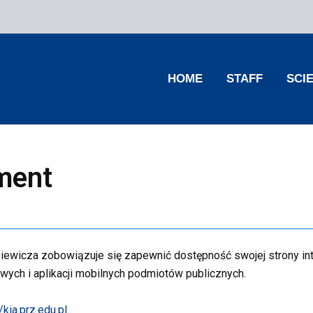
HOME
STAFF
SCI
ement
siewicza
zobowiązuje się zapewnić dostępność swojej
strony i
owych i aplikacji mobilnych podmiotów publicznych.
/kia.prz.edu.pl
.