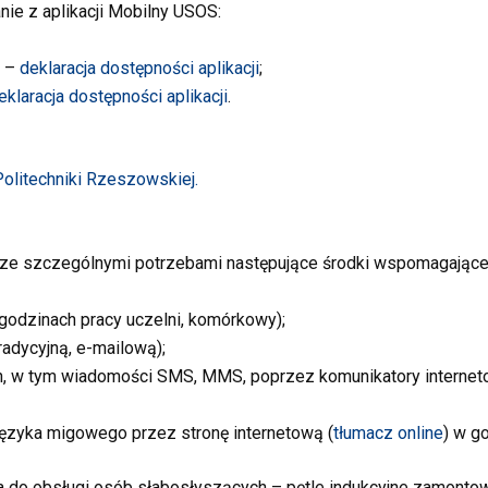
ie z aplikacji Mobilny USOS:
d –
deklaracja dostępności aplikacji
;
eklaracja dostępności aplikacji
.
litechniki Rzeszowskiej.
e szczególnymi potrzebami następujące środki wspomagające 
 godzinach pracy uczelni, komórkowy);
radycyjną, e-mailową);
h, w tym wiadomości SMS, MMS, poprzez komunikatory internet
języka migowego przez stronę internetową (
tłumacz online
) w g
do obsługi osób słabosłyszących – pętle indukcyjne zamontowa