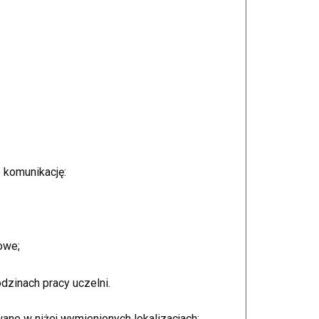
komunikację:
owe;
odzinach pracy uczelni.
ne w niżej wymienionych lokalizacjach: