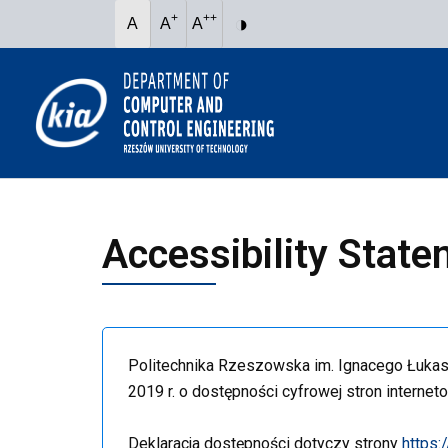
Skip
◑
+
++
A
A
A
to
content
Accessibility Stat
Politechnika Rzeszowska im. Ignacego Łuka
2019 r. o dostępności cyfrowej stron internet
Deklaracja dostępności dotyczy strony
https:/