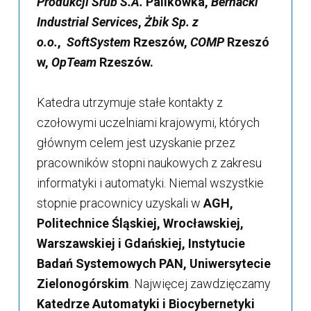
Produkcji Śrub S.A.
Palikówka,
Bernacki
Industrial Services
,
Żbik Sp. z
o.o.
,
SoftSystem
Rzeszów,
COMP
Rzeszó
w,
OpTeam
Rzeszów.
Katedra utrzymuje stałe kontakty z
czołowymi uczelniami krajowymi, których
głównym celem jest uzyskanie przez
pracowników stopni naukowych z zakresu
informatyki i automatyki. Niemal wszystkie
stopnie pracownicy uzyskali w
AGH,
Politechnice Śląskiej, Wrocławskiej,
Warszawskiej i Gdańskiej, Instytucie
Badań Systemowych PAN, Uniwersytecie
Zielonogórskim
. Najwięcej zawdzięczamy
Katedrze Automatyki i Biocybernetyki