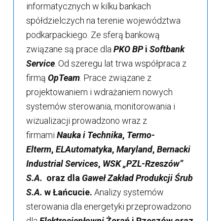
informatycznych w kilku bankach
spółdzielczych na terenie województwa
podkarpackiego. Ze sferą bankową
związane są prace dla
PKO BP
i
Softbank
Service
. Od szeregu lat trwa współpraca z
firmą
OpTeam
. Prace związane z
projektowaniem i wdrażaniem nowych
systemów sterowania, monitorowania i
wizualizacji prowadzono wraz z
firmami
Nauka i Technika
,
Termo-
Elterm
,
ELAutomatyka
,
Maryland
,
Bernacki
Industrial Services
,
WSK „PZL-Rzeszów”
S.A.
oraz dla
Gaweł Zakład Produkcji Śrub
S.A.
w Łańcucie.
Analizy systemów
sterowania dla energetyki przeprowadzono
dla
Elektrociepłowni
Żerań i Rzeszów oraz