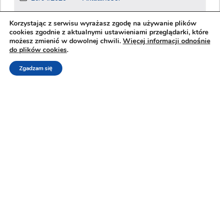
Środowisko CPDev (Control Program
Korzystając z serwisu wyrażasz zgodę na używanie plików
cookies zgodnie z aktualnymi ustawieniami przeglądarki, które
Developer) rozwijane przez naukowców
możesz zmienić w dowolnej chwili.
Więcej informacji odnośnie
do plików cookies
.
z Katedry Informatyki i Automatyki Wydziału
Elektrotechniki i Informatyki Politechniki
Zgadzam się
Rzeszowskiej od piętnastu...
Czytaj Więcej