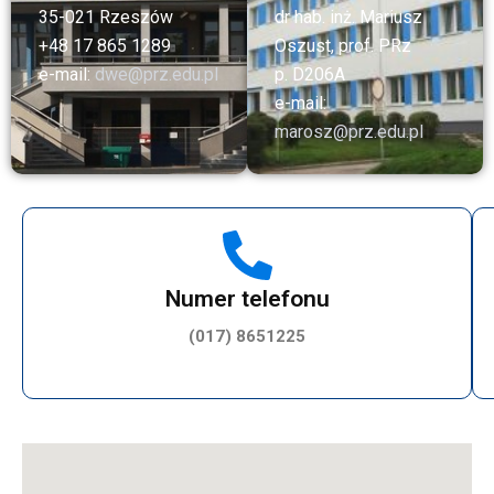
35-021 Rzeszów
dr hab. inż. Mariusz
+48 17 865 1289
Oszust, prof. PRz
e-mail:
dwe@prz.edu.pl
p. D206A
e-mail:
marosz@prz.edu.pl
Numer telefonu
(017) 8651225