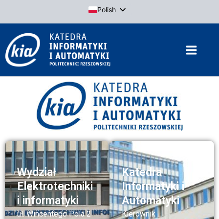
Przejdź
Polish
do
English
treści
Wydział
Katedra
Elektrotechniki
Informatyki i
i informatyki
Automatyki
ul. Wincentego Pola 2
Kierownik