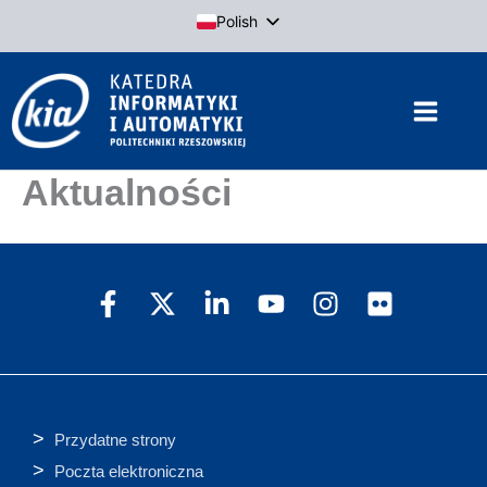
Przejdź
Polish
do
English
treści
Aktualności
Przydatne strony
Poczta elektroniczna