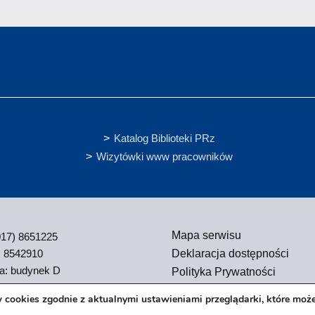
Katalog Biblioteki PRz
Wizytówki www pracowników
Mapa serwisu
(017) 8651225
) 8542910
Deklaracja dostępności
ja: budynek D
Polityka Prywatności
Zgłoś błąd na stronie
 cookies zgodnie z aktualnymi ustawieniami przeglądarki, które moż