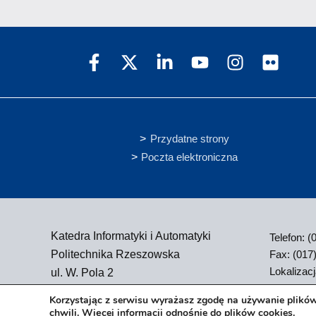
Przydatne strony
Poczta elektroniczna
Katedra Informatyki i Automatyki
Telefon: 
Fax: (017
Politechnika Rzeszowska
Lokalizac
ul. W. Pola 2
35-021 Rzeszów
Korzystając z serwisu wyrażasz zgodę na używanie plików
chwili.
Więcej informacji odnośnie do plików cookies
.