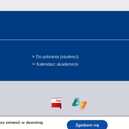
Do pobrania (studenci)
Kalendarz akademicki
esz zmienić w dowolnej
Zgadzam się