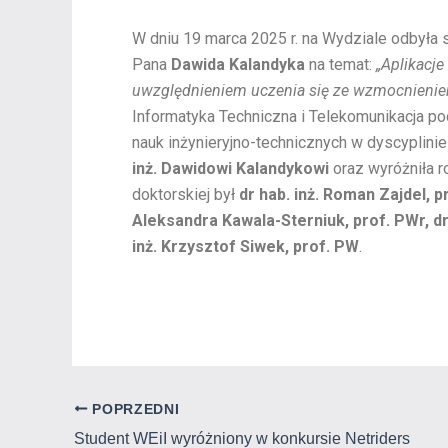
W dniu 19 marca 2025 r. na Wydziale odbyła s
Pana
Dawida Kalandyka
na temat:
„Aplikacje
uwzględnieniem uczenia się ze wzmocnieni
Informatyka Techniczna i Telekomunikacja po
nauk inżynieryjno-technicznych w dyscyplinie
inż. Dawidowi Kalandykowi
oraz wyróżniła 
doktorskiej był
dr hab. inż. Roman Zajdel, p
Aleksandra Kawala-Sterniuk, prof. PWr, dr
inż. Krzysztof Siwek, prof. PW
.
POPRZEDNI
Student WEiI wyróżniony w konkursie Netriders