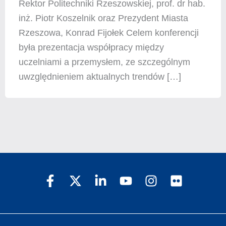
Rektor Politechniki Rzeszowskiej, prof. dr hab.
inż. Piotr Koszelnik oraz Prezydent Miasta
Rzeszowa, Konrad Fijołek Celem konferencji
była prezentacja współpracy między
uczelniami a przemysłem, ze szczególnym
uwzględnieniem aktualnych trendów […]