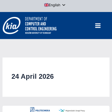
Skip
English
to
Polish
content
24 April 2026