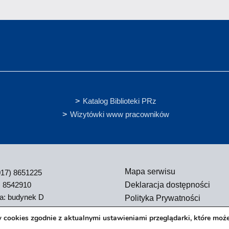
Katalog Biblioteki PRz
Wizytówki www pracowników
Mapa serwisu
(017) 8651225
) 8542910
Deklaracja dostępności
ja: budynek D
Polityka Prywatności
Zgłoś błąd na stronie
 cookies zgodnie z aktualnymi ustawieniami przeglądarki, które moż