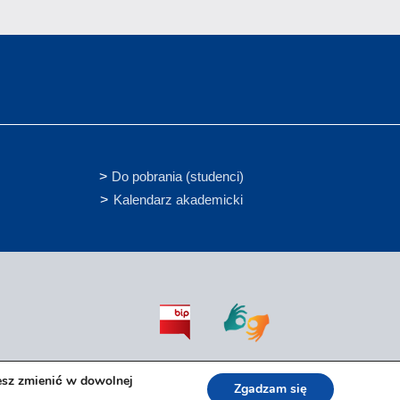
Do pobrania (studenci)
Kalendarz akademicki
esz zmienić w dowolnej
Zgadzam się