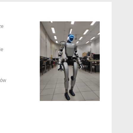
ze
le
ków