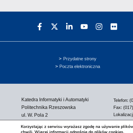
Przydatne strony
Poczta elektroniczna
Katedra Informatyki i Automatyki
Telefon: 
Fax: (017
Politechnika Rzeszowska
Lokalizac
ul. W. Pola 2
35-021 Rzeszów
Korzystając z serwisu wyrażasz zgodę na używanie plików
chwili.
Więcej informacji odnośnie do plików cookies
.