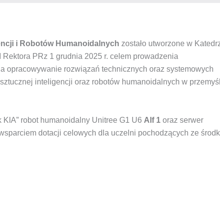
encji i Robotów Humanoidalnych
zostało utworzone w Katedr
M Rektora PRz 1 grudnia 2025 r. celem prowadzenia
na opracowywanie rozwiązań technicznych oraz systemowych
sztucznej inteligencji oraz robotów humanoidalnych w przemyś
k KIA” robot humanoidalny Unitree G1 U6
Alf 1
oraz serwer
wsparciem dotacji celowych dla uczelni pochodzących ze środ